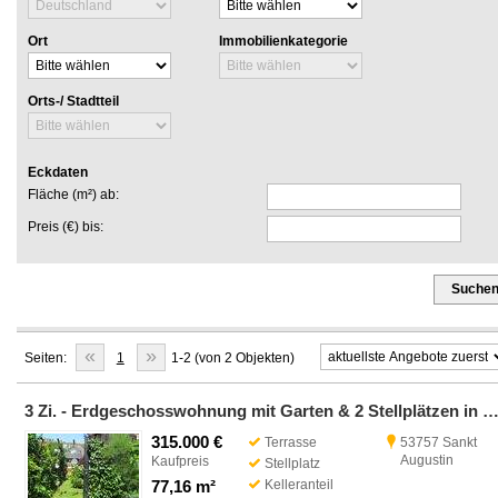
Ort
Immobilienkategorie
Orts-/ Stadtteil
Eckdaten
Fläche (m²) ab:
Preis (€) bis:
Suche
«
»
Seiten:
1
1-2 (von 2 Objekten)
3 Zi. - Erdgeschosswohnung mit Garten & 2 Stellplätzen in Sankt Augu
315.000 €
Terrasse
53757 Sankt
Augustin
Kaufpreis
Stellplatz
77,16 m²
Kelleranteil