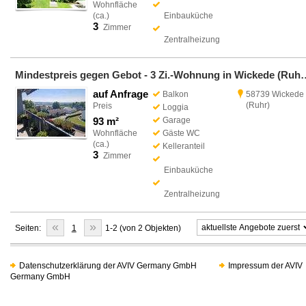
Wohnfläche
(ca.)
Einbauküche
3
Zimmer
Zentralheizung
Mindestpreis gegen Gebot - 3 Zi.-Wohnun
auf Anfrage
Balkon
58739 Wickede
(Ruhr)
Preis
Loggia
93 m²
Garage
Wohnfläche
Gäste WC
(ca.)
Kelleranteil
3
Zimmer
Einbauküche
Zentralheizung
«
»
Seiten:
1
1-2 (von 2 Objekten)
Datenschutzerklärung der AVIV Germany GmbH
Impressum der AVIV
Germany GmbH